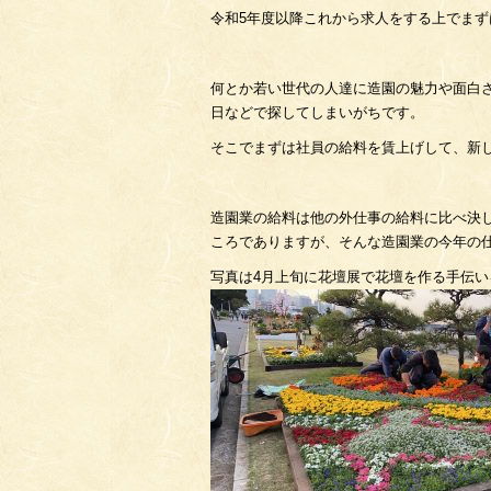
令和5年度以降これから求人をする上でま
何とか若い世代の人達に造園の魅力や面白
日などで探してしまいがちです。
そこでまずは社員の給料を賃上げして、新
造園業の給料は他の外仕事の給料に比べ決し
ころでありますが、そんな造園業の今年の
写真は4月上旬に花壇展で花壇を作る手伝