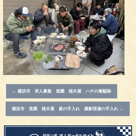
←
横浜市 求人募集 造園 植木屋 ハチの巣駆除
横浜市 造園 植木屋 庭の手入れ 撮影現場の手入れ
→