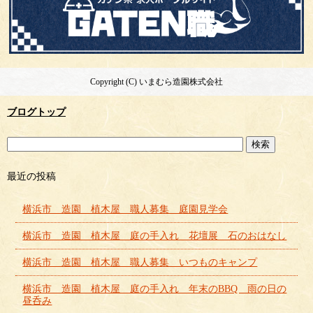
Copyright (C) いまむら造園株式会社
ブログトップ
最近の投稿
横浜市 造園 植木屋 職人募集 庭園見学会
横浜市 造園 植木屋 庭の手入れ 花壇展 石のおはなし
横浜市 造園 植木屋 職人募集 いつものキャンプ
横浜市 造園 植木屋 庭の手入れ 年末のBBQ 雨の日の
昼呑み