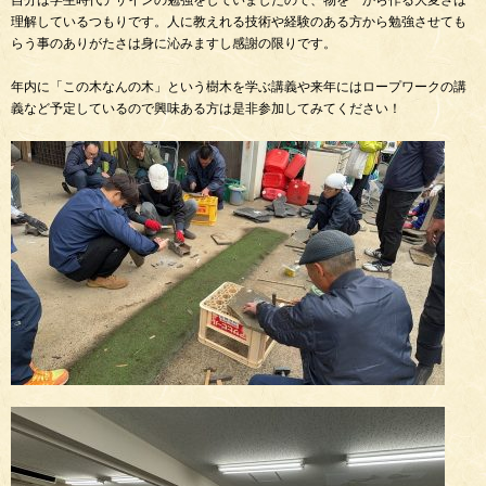
自分は学生時代デザインの勉強をしていましたので、物を一から作る大変さは
理解しているつもりです。人に教えれる技術や経験のある方から勉強させても
らう事のありがたさは身に沁みますし感謝の限りです。
年内に「この木なんの木」という樹木を学ぶ講義や来年にはロープワークの講
義など予定しているので興味ある方は是非参加してみてください！