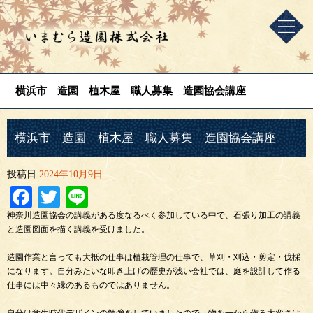
横浜市 造園 植木屋 職人募集 造園協会講座
横浜市 造園 植木屋 職人募集 造園協会講座
投稿日
2024年10月9日
Facebook
Twitter
Line
神奈川造園協会の講義がある度なるべく参加している中で、石張り加工の講義
と造園図面を描く講義を受けました。
造園作業と言っても大抵の仕事は植栽管理の仕事で、草刈・刈込・剪定・伐採
になります。自分みたいな叩き上げの歴史が浅い会社では、庭を設計して作る
仕事には中々縁のあるものではありません。