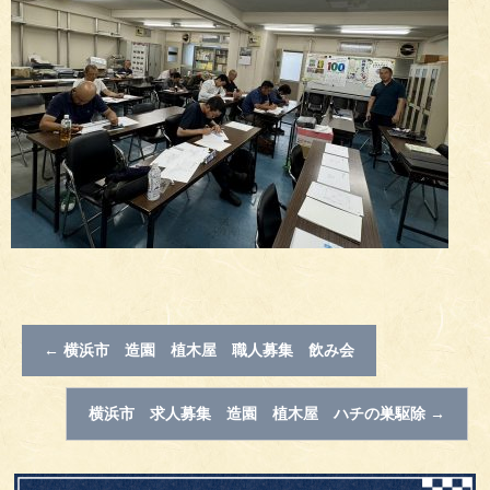
←
横浜市 造園 植木屋 職人募集 飲み会
横浜市 求人募集 造園 植木屋 ハチの巣駆除
→