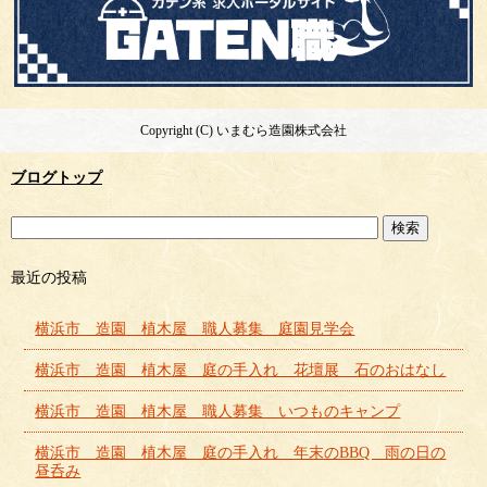
Copyright (C) いまむら造園株式会社
ブログトップ
最近の投稿
横浜市 造園 植木屋 職人募集 庭園見学会
横浜市 造園 植木屋 庭の手入れ 花壇展 石のおはなし
横浜市 造園 植木屋 職人募集 いつものキャンプ
横浜市 造園 植木屋 庭の手入れ 年末のBBQ 雨の日の
昼呑み