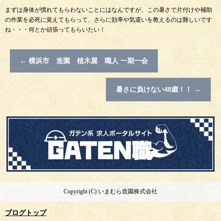
まずは身体が慣れてもらわないことにはなんですが、この暑さで片付けや補助
の作業を必死に覚えてもらって、さらに効率や気遣いを教えるのは難しいです
ね・・・何とか頑張ってもらいたい！
←
横浜市 造園 植木屋 職人 一期一会
暑さに負けない48歳！！
→
Copyright (C) いまむら造園株式会社
ブログトップ