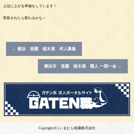
上位に上がる準備をしています！
実装されたら変わるかな～
←
横浜 造園 植木屋 求人募集
横浜市 造園 植木屋 職人 一期一会
→
Copyright (C) いまむら造園株式会社