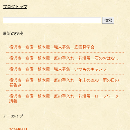
ブログトップ
最近の投稿
横浜市 造園 植木屋 職人募集 庭園見学会
横浜市 造園 植木屋 庭の手入れ 花壇展 石のおはなし
横浜市 造園 植木屋 職人募集 いつものキャンプ
横浜市 造園 植木屋 庭の手入れ 年末のBBQ 雨の日の
昼呑み
横浜市 造園 植木屋 庭の手入れ 花壇展 ロープワーク
講義
アーカイブ
2026年6月